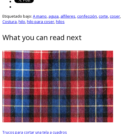
Etiquetado bajo:
A mano
,
aguja
,
alfileres
,
confección
,
corte
,
coser
,
Costura
,
hilo
,
hilo para coser
,
hilos
What you can read next
Trucos para cortar una tela a cuadros