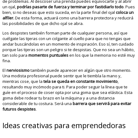
de problemas. Al descoser una prenda puedes equivocarte y al abrir
un ojal,
podrías pasarte de fuerza y terminar por fastidiarlo todo
. Pues
bien, si no deseas que esto suceda, en la parte final del ojal
coloca un
alfiler.
De esta forma, actuará como una barrera protectora y reducirá
las posibilidades de que dicho ojal se abra.
Los despistes también forman parte de cualquier persona, así que
cuélgate las tijeras con un colgante al cuello para que no tengas que
andar buscándolas en un momento de inspiración. Eso sí, ten cuidado
porque las tijeras son un peligro si te despistas. Que no sea un hábito,
tan solo para
momentos puntuales
en los que la memoria no esté muy
fina.
El
nerviosismo
también puede aparecer en algún que otro momento.
Una modista profesional puede sentir que le tiembla la mano y,
mientras cose, que la
tela se queda en constante movimiento
,
resultando muy incómodo para ti. Para poder seguir la línea que te
guíe en el proceso de coser opta por una goma que sea elástica. Esta
goma debe rodear tu brazo en la máquina y a una distancia
considerable de tu costura. Será una
barrera que servirá para evitar
futuros despistes
.
Ideas creativas para emprendedoras