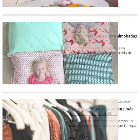
15 mayo 2023 por Lucia, en
Coser,Planchar
¿Cómo hacer fundas para almohadas
en casa?
Hacer fundas para almohadas en
casa es una forma fácil y divertida de
añadir un ...
LEER MÁS +
08 marzo 2023 por Lucia, en Planchar
¿Cómo hacer que tu ropa dure más
tiempo? 6 tips imperdibles
En este artículo te compartiremos un
par de consejos para hacer que tu ropa
dure...
LEER MÁS +