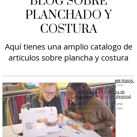
BLOG SOBRE
PLANCHADO Y
COSTURA
Aquí tienes una amplio catalogo de
articulos sobre plancha y costura
VER TODOS -
24 agosto 2023 por Lucia, en Coser
Aprender costura: Beneficios de
aprender a coser como profesional
Aprender costura puede ser una
experiencia muy gratificante con
muchos beneficio...
LEER MÁS +