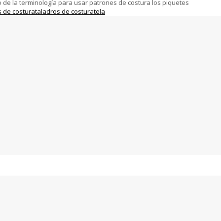
o de la terminología para usar patrones de costura los piquetes
s de costura
taladros de costura
tela