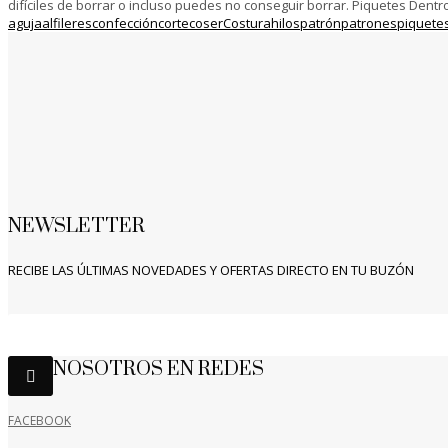
difíciles de borrar o incluso puedes no conseguir borrar. Piquetes Dentr
aguja
alfileres
confección
corte
coser
Costura
hilos
patrón
patrones
piquete
NEWSLETTER
RECIBE LAS ÚLTIMAS NOVEDADES Y OFERTAS DIRECTO EN TU BUZÓN
NOSOTROS EN REDES
FACEBOOK