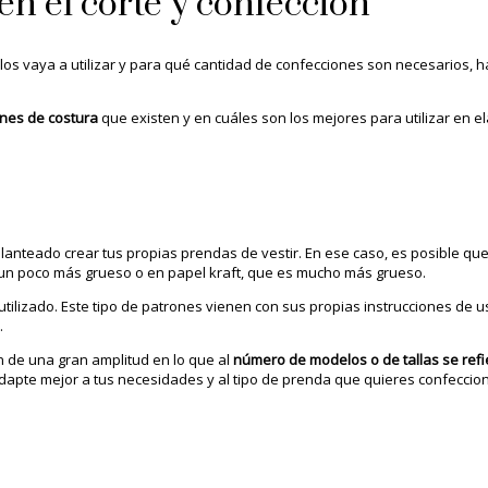
en el corte y confección
os vaya a utilizar y para qué cantidad de confecciones son necesarios, h
ones de costura
que existen y en cuáles son los mejores para utilizar en
lanteado crear tus propias prendas de vestir. En ese caso, es posible qu
s un poco más grueso o en papel kraft, que es mucho más grueso.
tilizado. Este tipo de patrones vienen con sus propias instrucciones de us
.
n de una gran amplitud en lo que al
número de modelos o de tallas se refi
dapte mejor a tus necesidades y al tipo de prenda que quieres confeccion