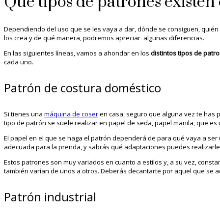
Qué tipos de patrones existen 
Dependiendo del uso que se les vaya a dar, dónde se consiguen, quién l
los crea y de qué manera, podremos apreciar algunas diferencias.
En las siguientes líneas, vamos a ahondar en los
distintos tipos de patr
cada uno.
Patrón de costura doméstico
Si tienes una
máquina de coser
en casa, seguro que alguna vez te has p
tipo de patrón se suele realizar en papel de seda, papel manila, que e
El papel en el que se haga el patrón dependerá de para qué vaya a ser u
adecuada para la prenda, y sabrás qué adaptaciones puedes realizarle
Estos patrones son muy variados en cuanto a estilos y, a su vez, consta
también varían de unos a otros. Deberás decantarte por aquel que se a
Patrón industrial